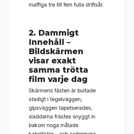
maffiga tre till fem fulla driftsår.
2. Dammigt
Innehåll –
Bildskärmen
visar exakt
samma trötta
film varje dag
Skärmens fästen är bultade
stadigt i tegelväggen,
gipsväggen tapetserades,
sladdarna frästes snyggt in
bakom noga målade
kabellister… och sedermera